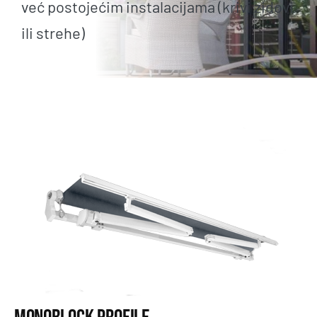
već postojećim instalacijama (krivi zidovi
ili strehe)
Kontakt
Bosanski
English
Deutsch
SEARCH
FOR: