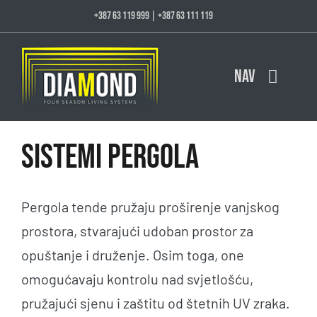
Skip
+387 63 119 999
|
+387 63 111 119
to
content
NAV
Početna
Sistemi Pergola
Kompanija
Pergola tende pružaju proširenje vanjskog
Tende
prostora, stvarajući udoban prostor za
opuštanje i druženje. Osim toga, one
Pergole
omogućavaju kontrolu nad svjetlošću,
pružajući sjenu i zaštitu od štetnih UV zraka.
Stakleni sistemi