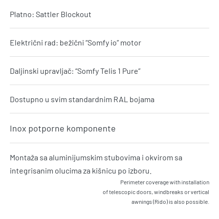
Platno: Sattler Blockout
Električni rad: bežični “Somfy io” motor
Daljinski upravljač: “Somfy Telis 1 Pure”
Dostupno u svim standardnim RAL bojama
Inox potporne komponente
Montaža sa aluminijumskim stubovima i okvirom sa
integrisanim olucima za kišnicu po izboru.
Perimeter coverage with installation
of telescopic doors, windbreaks or vertical
awnings (Rido) is also possible.