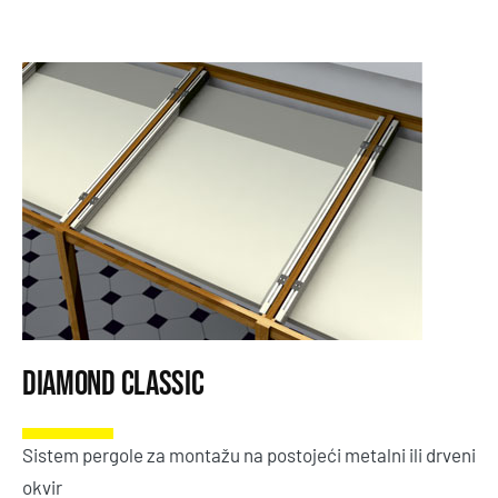
Kontakt
Bosanski
English
Deutsch
SEARCH
FOR:
Diamond Classic
Sistem pergole za montažu na postojeći metalni ili drveni
okvir